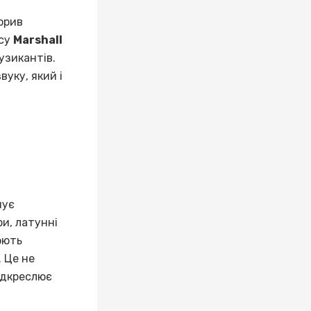
орив
асу
Marshall
узикантів.
уку, який і
нує
и, латунні
юють
. Це не
ідкреслює