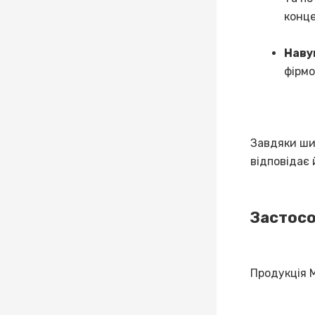
конц
Наву
фірмо
Завдяки ши
відповідає
Застосо
Продукція M