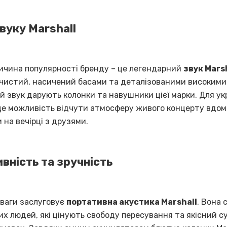
звуку Marshall
ичина популярності бренду – це легендарний
звук Mars
чистий, насичений басами та деталізованими високим
й звук дарують колонки та навушники цієї марки. Для ук
це можливість відчути атмосферу живого концерту вдома
 на вечірці з друзями.
вність та зручність
уваги заслуговує
портативна акустика Marshall
. Вона 
х людей, які цінують свободу пересування та якісний су