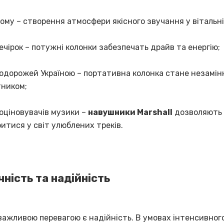
ому – створення атмосфери якісного звучання у вітальні
ечірок – потужні колонки забезпечать драйв та енергію;
одорожей Україною – портативна колонка стане незамі
тником;
оціновувачів музики –
навушники Marshall
дозволяють
итися у світ улюблених треків.
чність та надійність
важливою перевагою є надійність. В умовах інтенсивног