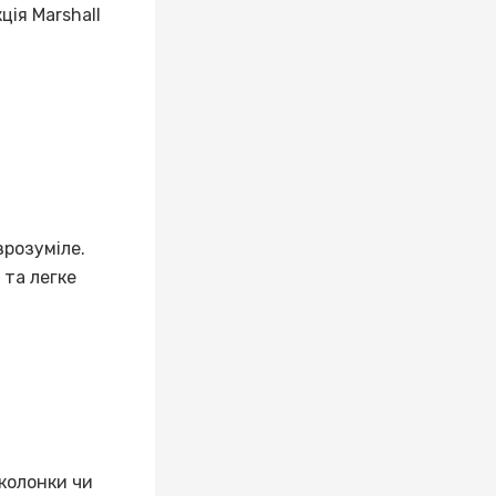
ція Marshall
зрозуміле.
 та легке
 колонки чи