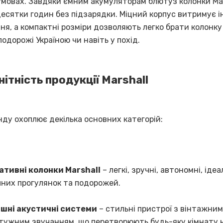
умовах. Завдяки ємним акумуляторам блютуз колонки Mar
есятки годин без підзарядки. Міцний корпус витримує 
я, а компактні розміри дозволяють легко брати колонку 
подорожі Україною чи навіть у похід.
ітність продукції Marshall
нду охоплює декілька основних категорій:
ативні колонки Marshall
– легкі, зручні, автономні, ідеа
них прогулянок та подорожей.
шні акустичні системи
– стильні пристрої з вінтажни
тужним звучанням, що перетворюють будь-яку кімнату 