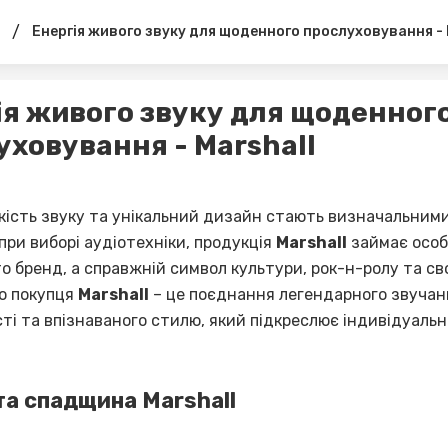
/
Енергія живого звуку для щоденного прослуховування - 
ія живого звуку для щоденног
уховування - Marshall
 якість звуку та унікальний дизайн стають визначальним
ри виборі аудіотехніки, продукція
Marshall
займає особ
о бренд, а справжній символ культури, рок-н-ролу та св
го покупця
Marshall
– це поєднання легендарного звучан
ті та впізнаваного стилю, який підкреслює індивідуальн
 та спадщина Marshall