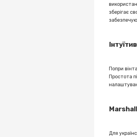
використанн
зберігає св
забезпечую
Інтуїти
Попри вінта
Простота пі
налаштуван
Marshall
Для українс