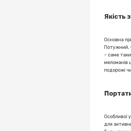
Якість 
Основна пр
Потужний, 
– саме таки
меломанів 
подорожі чи
Портати
Особливої 
для активни