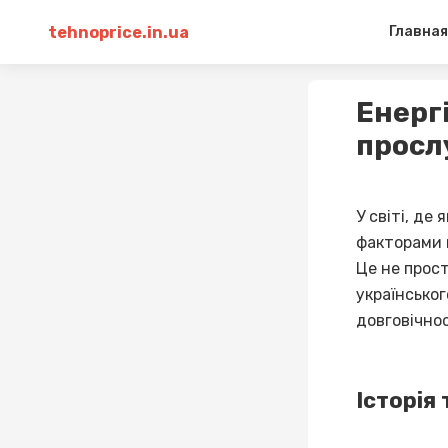
tehnoprice.in.ua
Главная
Енерг
просл
У світі, де
факторами п
Це не прост
українсько
довговічнос
Історія