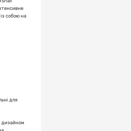
shall
інтенсивне
із собою на
льні для
м дизайном
на