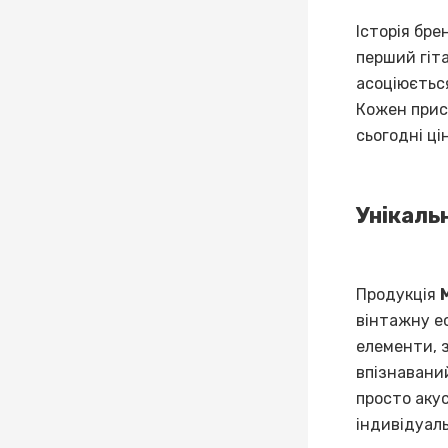
Історія бр
перший гіт
асоціюєтьс
Кожен прист
сьогодні ці
Унікаль
Продукція
вінтажну е
елементи, 
впізнаваний
просто аку
індивідуаль