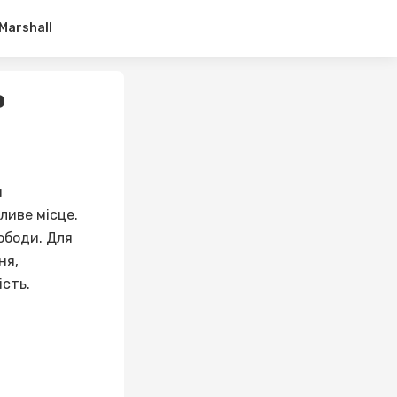
Marshall
о
и
ливе місце.
ободи. Для
ня,
ість.