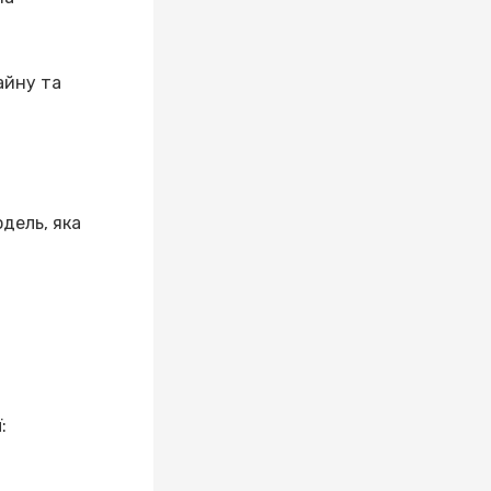
айну та
дель, яка
: