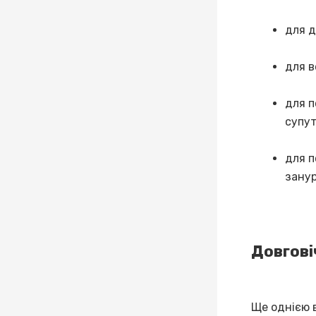
для д
для в
для п
супу
для п
занур
Довгові
Ще однією 