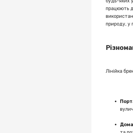
будь-яких 
працюють д
використанн
природу, у 
Різноман
Лінійка бре
Порт
вулич
Дома
та по