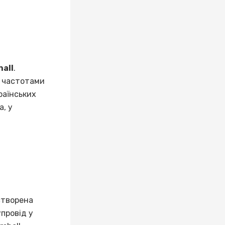
hall
.
и частотами
раїнських
, у
створена
провід у