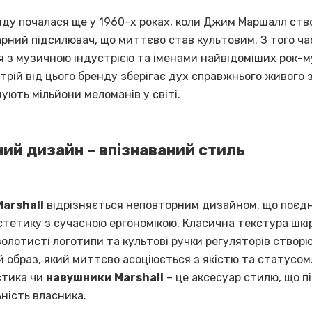
енду почалася ще у 1960-х роках, коли Джим Маршалл ств
арний підсилювач, що миттєво став культовим. З того ч
я з музичною індустрією та іменами найвідоміших рок-м
рій від цього бренду зберігає дух справжнього живого зв
нують мільйони меломанів у світі.
ний дизайн – впізнаваний стиль
Marshall
відрізняється неповторним дизайном, що поєд
стетику з сучасною ергономікою. Класична текстура шкір
золотисті логотипи та культові ручки регуляторів створ
 образ, який миттєво асоціюється з якістю та статусом
стика чи
навушники Marshall
– це аксесуар стилю, що п
ність власника.