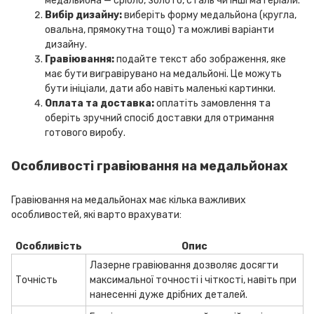
медальйона — срібло, золото, сталь чи інші матеріали.
Вибір дизайну:
виберіть форму медальйона (кругла,
овальна, прямокутна тощо) та можливі варіанти
дизайну.
Гравіювання:
подайте текст або зображення, яке
має бути вигравірувано на медальйоні. Це можуть
бути ініціали, дати або навіть маленькі картинки.
Оплата та доставка:
оплатіть замовлення та
оберіть зручний спосіб доставки для отримання
готового виробу.
Особливості гравіювання на медальйонах
Гравіювання на медальйонах має кілька важливих
особливостей, які варто врахувати:
Особливість
Опис
Лазерне гравіювання дозволяє досягти
Точність
максимальної точності і чіткості, навіть при
нанесенні дуже дрібних деталей.