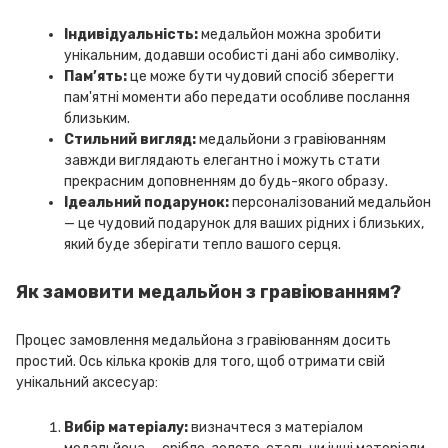
Індивідуальність:
медальйон можна зробити
унікальним, додавши особисті дані або символіку.
Пам’ять:
це може бути чудовий спосіб зберегти
пам'ятні моменти або передати особливе послання
близьким.
Стильний вигляд:
медальйони з гравіюванням
завжди виглядають елегантно і можуть стати
прекрасним доповненням до будь-якого образу.
Ідеальний подарунок:
персоналізований медальйон
— це чудовий подарунок для ваших рідних і близьких,
який буде зберігати тепло вашого серця.
Як замовити медальйон з гравіюванням?
Процес замовлення медальйона з гравіюванням досить
простий. Ось кілька кроків для того, щоб отримати свій
унікальний аксесуар:
Вибір матеріалу:
визначтеся з матеріалом