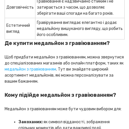
Гравіювання є надзвичайно стійким і не
Довговічність
затирається з часом, що дозволяє
зберігати ваші спогади на багато років.
Гравірування виглядає елегантно і додає
Естетичний
медальйону вишуканого вигляду, що робить
вигляд
його особливим.
Де купити медальйон з гравіюванням?
Щоб придбати медальйон з гравіюванням, можна звернутися
до спеціалізованих магазинів або онлайн платформ, таких як
медальйон з гравіюванням
. Тут ви знайдете широкий
асортимент медальйонів, які можна персоналізувати за
вашим бажанням.
Кому підійде медальйон з гравіюванням?
Медальйон з гравіюванням може бути чудовим вибором для:
Закоханих:
як символ відданості, зображення
спільних моментів або дати важливої події.