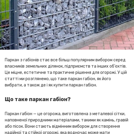
Паркан з габіонів стає все більш популярним вибором серед
власників земельних ділянок, підприємств та інших об'єктів.
Це міцне, естетичне та практичне рішення для огорожі. У цій
статті ми розглянемо, що таке паркан габіон, як його
вибрати, а також де і як купити паркан габіон.
Що таке паркан габіон?
Паркан габіон — це огорожа, виготовлена з металевої сітки,
наповненої природними матеріалами, такими як камінь, гравій
або пісок. Вони стають відмінним вибором для створення
надійної та стійкої огорожі, яка водночас може мати