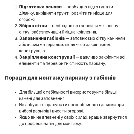
Підготовка основи
— необхідно підготувати
ділянку, вирівняти ґрунт і розмітити місце для
огорожі.
Збірка сітки
— необхідно встановити металеву
сітку, забезпечивши її міцне кріплення.
Заповнення габіонів
— заповнюємо сітку камінням
або іншим матеріалом, після чого закріплюємо
конструкцію.
Закріплення конструкції
— важливо закріпити всі
елементи та перевірити стійкість паркану.
Поради для монтажу паркану з габіонів
Для більшої стабільності використовуйте більші
камені для заповнення.
Не забудьте врахувати всі особливості ділянки при
виборі розмірів і висоти огорожі.
Якщо ви не впевнені у своїх силах, краще звернутися
до професіоналів для монтажу.