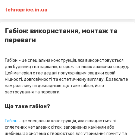
tehnoprice.in.ua
Габіон: використання, монтаж та
переваги
Габіон – це спеціальна конструкція, яка використовується
для будівництва парканів, огорож та інших захисних споруд.
Цей матеріал стає дедалі популярнішим завдяки своїй
міцності, довговічності та естетичному вигляду. Дозвольте
нам розглянути докладніше, що таке габіон, його
застосування та переваги.
Що таке габіон?
Габіон
– це спеціальна конструкція, яка складається зі
сплетених металевих сіток, заповнених камінням або
щебнем. Ця система створюється для утримання ґрунту та