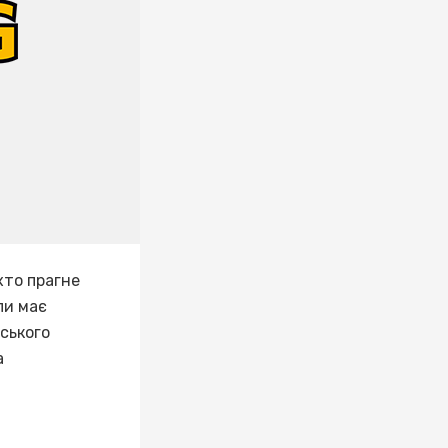
хто прагне
ли має
ського
а