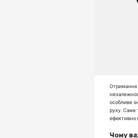
Отримання 
незалежнос
особливе з
руху. Саме
ефективно 
Чому в