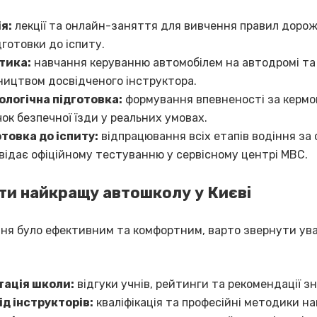
я:
лекції та онлайн-заняття для вивчення правил дорож
дготовки до іспиту.
тика:
навчання керуванню автомобілем на автодромі та в
ництвом досвідченого інструктора.
ологічна підготовка:
формування впевненості за кермо
ок безпечної їзди у реальних умовах.
товка до іспиту:
відпрацювання всіх етапів водіння за
відає офіційному тестуванню у сервісному центрі МВС.
ти найкращу автошколу у Києві
ня було ефективним та комфортним, варто звернути уваг
тація школи:
відгуки учнів, рейтинги та рекомендації з
д інструкторів:
кваліфікація та професійні методики на