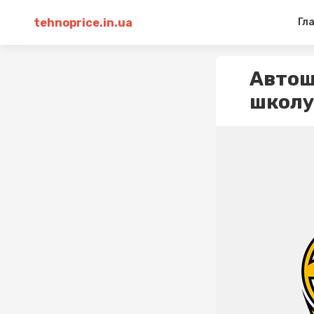
tehnoprice.in.ua
Гл
Автош
школу