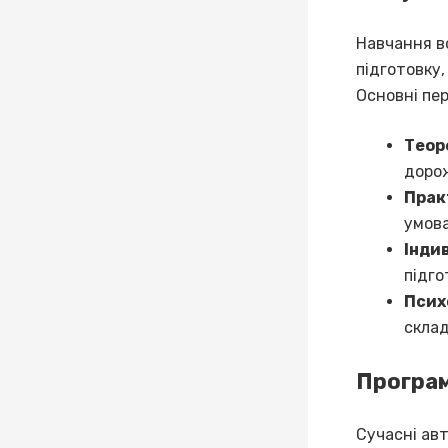
Навчання в
підготовку,
Основні пер
Теор
дорож
Прак
умова
Індив
підго
Псих
склад
Програм
Сучасні ав