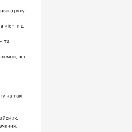
нього руху
 місті під
м та
 схемою, що
у на такі
найомих.
вчання.