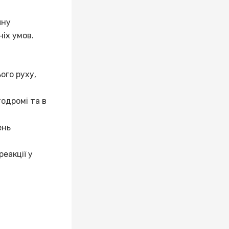
чну
іх умов.
ого руху,
одромі та в
ень
еакції у