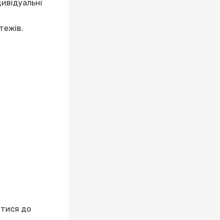
дивідуальні
тежів.
утися до