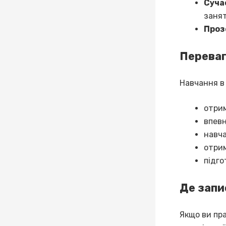
Суча
занят
Проз
Переваг
Навчання в
отрим
впевн
навча
отрим
підго
Де запи
Якщо ви пр