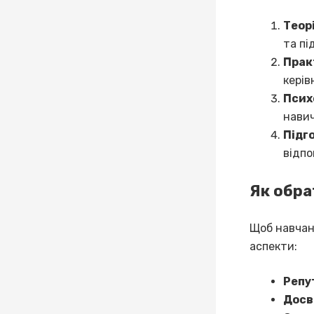
Теорі
та пі
Прак
керів
Псих
навич
Підго
відпо
Як обра
Щоб навчан
аспекти:
Репу
Досві