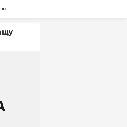
ння
ащу