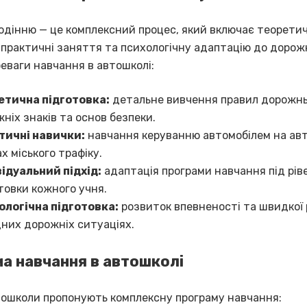
одінню — це комплексний процес, який включає теорети
 практичні заняття та психологічну адаптацію до дорожн
еваги навчання в автошколі:
етична підготовка:
детальне вивчення правил дорожнь
ніх знаків та основ безпеки.
тичні навички:
навчання керуванню автомобілем на авт
х міського трафіку.
ідуальний підхід:
адаптація програми навчання під рів
товки кожного учня.
ологічна підготовка:
розвиток впевненості та швидкої р
них дорожніх ситуаціях.
а навчання в автошколі
тошколи пропонують комплексну програму навчання: