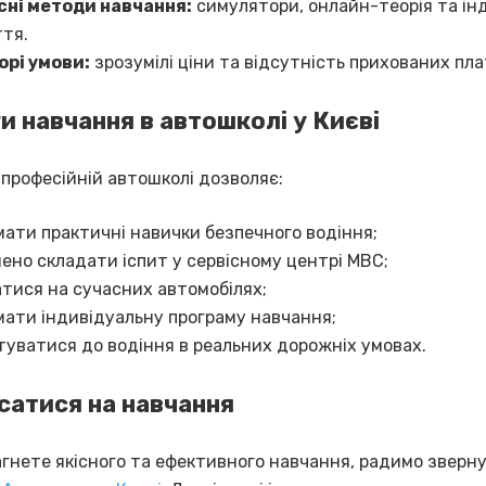
сні методи навчання:
симулятори, онлайн-теорія та ін
тя.
орі умови:
зрозумілі ціни та відсутність прихованих пла
и навчання в автошколі у Києві
 професійній автошколі дозволяє:
ати практичні навички безпечного водіння;
ено складати іспит у сервісному центрі МВС;
тися на сучасних автомобілях;
ати індивідуальну програму навчання;
туватися до водіння в реальних дорожніх умовах.
сатися на навчання
агнете якісного та ефективного навчання, радимо зверн